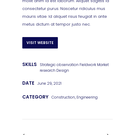
mollit anim id est laborum. Aliquet sagittis id
consectetur purus. Nascetur ridiculus mus
mauris vitae. Id aliquet risus feugiat in ante
metus dictum at tempor justo nec.
VISIT WEBSITE
SKILLS
Strategic observation Fieldwork Market
research Design
DATE
June 29, 2021
CATEGORY
Construction, Engineering