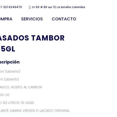
57 321 6249470
Cr 50 # 80 sur 12 La Estrella Colombia
OMPRA
SERVICIOS
CONTACTO
 ASADOS TAMBOR
15GL
scripción
cm (abierto)
m (abierto)
ALICO, ACERO AL CARBON
20-20
O 60 LITROS-15 GLNS
LLANTE LAMINA VIRGEN O LACADO ORIGINAL