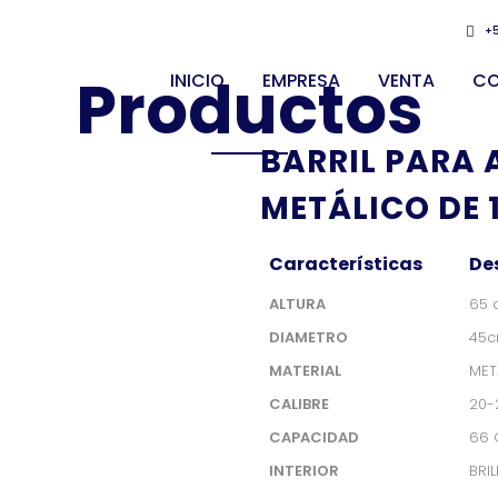
+
Productos
INICIO
EMPRESA
VENTA
C
BARRIL PARA
METÁLICO DE 
Características
De
ALTURA
65 
DIAMETRO
45c
MATERIAL
MET
CALIBRE
20-
CAPACIDAD
66 
INTERIOR
BRI