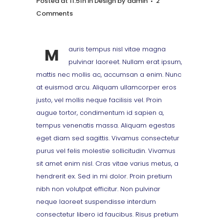
Posted at 11:51h
in
Design
by
admin
2
Comments
M
auris tempus nisl vitae magna
pulvinar laoreet. Nullam erat ipsum,
mattis nec mollis ac, accumsan a enim. Nunc
at euismod arcu. Aliquam ullamcorper eros
justo, vel mollis neque facilisis vel. Proin
augue tortor, condimentum id sapien a,
tempus venenatis massa. Aliquam egestas
eget diam sed sagittis. Vivamus consectetur
purus vel felis molestie sollicitudin. Vivamus
sit amet enim nisl. Cras vitae varius metus, a
hendrerit ex. Sed in mi dolor. Proin pretium
nibh non volutpat efficitur. Non pulvinar
neque laoreet suspendisse interdum
consectetur libero id faucibus. Risus pretium